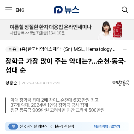
ENG
(유)한국비엠에스제약-(Sr.) MSL, Hematology (Permanent)
채용
장학금 가장 많이 주는 약대는?...순천·동국·
성대 순
요약
가
정흥준
2025-09-04 11:22:20
약대 장학금 최대 2배 차이...순천대 633만원 최고
37개 약대, 2024년 1인당 장학금 공시 집계
평균 등록금 909만원 고려하면 연간 교육비 500만원
전국 지역별 의원·약국 매출·상권 분석
데일리팜맵 바로가기
PR