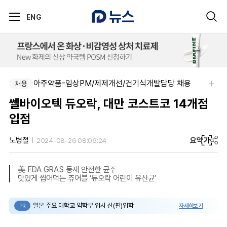
ENG
아주약품-임상PM/제제개선/건기식개발담당 채용
채용
쎌바이오텍 듀오락, 대만 코스트코 14개점
입점
요약
가
노병철
2024-08-26 08:06:24
美 FDA GRAS 등재 안전한 균주
맛있게 씹어먹는 츄어블 ‘듀오락 어린이 유산균’
일본 주요 대학교 약학부 입시 신(편)입학
자세히보기
PR