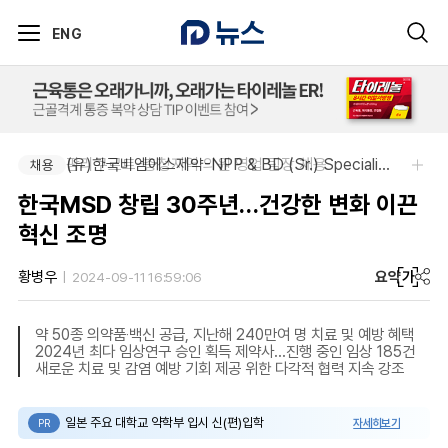
ENG
팜리쿠르트-충청지역 의원 영업 팀장 채용
(유)한국비엠에스제약-NPP & BD (Sr.) Specialist, CSE&BD (Fixed)
채용
채용
한국MSD 창립 30주년…건강한 변화 이끈
혁신 조명
요약
가
황병우
2024-09-11 16:59:06
약 50종 의약품‧백신 공급, 지난해 240만여 명 치료 및 예방 혜택
2024년 최다 임상연구 승인 획득 제약사…진행 중인 임상 185건
새로운 치료 및 감염 예방 기회 제공 위한 다각적 협력 지속 강조
일본 주요 대학교 약학부 입시 신(편)입학
자세히보기
PR