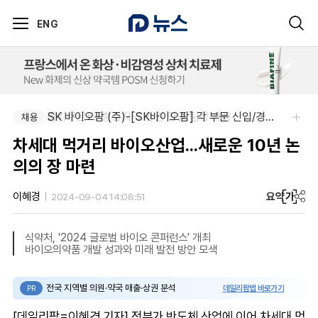
ENG
팜리쿠르트-충청지역 의원 영업 팀장 채용
SK 바이오팜 (주)-[SK바이오팜] 각 부문 신입/경력 구성원 영입
채용
채용
차세대 먹거리 바이오산업...새로운 10년 논
의의 장 마련
요약
가
이혜경
2024-09-04 14:08:51
식약처, '2024 글로벌 바이오 콘퍼런스' 개최
바이오의약품 개발 성과와 미래 발전 방안 모색
전국 지역별 의원·약국 매출·상권 분석
데일리팜맵 바로가기
PR
[데일리팜=이혜경 기자] 정부가 반도체 산업에 이어 차세대 먹