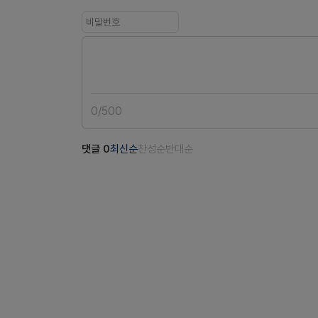
0
/
500
댓글
0
최신순
찬성순
반대순