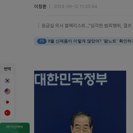
이정환
2024-09-12 11:33:44
응급실 의사 블랙리스트…"심각한 범죄행위, 결코 
PR
8월 신제품이 이렇게 많았어? ‘팜노트’ 확인하
번역