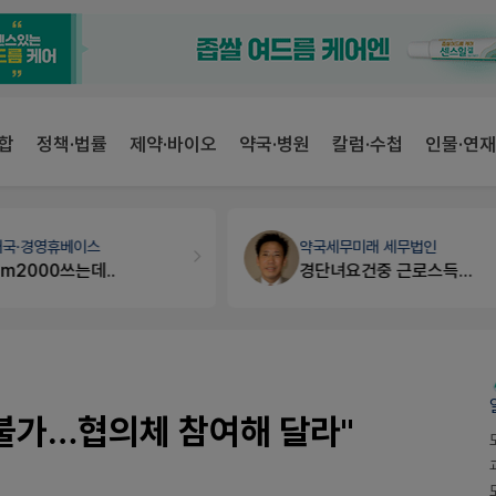
합
정책·법률
제약·바이오
약국·병원
칼럼·수첩
인물·연재
개국·경영
휴베이스
약국세무
미래 세무법인
Pm2000쓰는데..
경단녀요건중 근로스득원천징수액
 불가…협의체 참여해 달라"