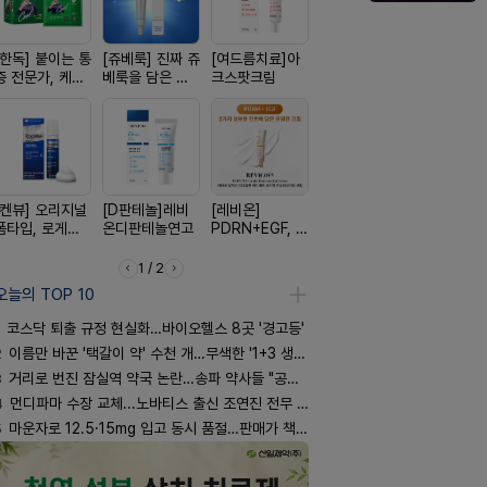
[한독] 붙이는 통
[쥬베룩] 진짜 쥬
[여드름치료]아
[리쥬올] 닥터 리
[아워팜] 
증 전문가, 케토
베룩을 담은 약
크스팟크림
쥬올 어드밴스드
이 맞춤설계
톱 액티브 플라
국전용 PDLLA
PDRN 리쥬비네
로타민 kid
스타(쿨) 40매
크림
이팅 크림 30ml
더베리맛
[켄뷰] 오리지널
[D판테놀]레비
[레비온]
[휴온스 ] 비듬을
[켄뷰] 다양
폼타입, 로게인
온디판테놀연고
PDRN+EGF, 레
한번에, 니조랄
증에, 타이
5%폼에어로졸
비온RX PDRN
2%액
정 500mg
60g
EGF 크림
정
1 / 2
오늘의 TOP 10
코스닥 퇴출 규정 현실화…바이오헬스 8곳 '경고등'
2
이름만 바꾼 '택갈이 약' 수천 개…무색한 '1+3 생동'
3
거리로 번진 잠실역 약국 논란…송파 약사들 "공공성 훼손"
4
먼디파마 수장 교체...노바티스 출신 조연진 전무 내정
5
마운자로 12.5·15mg 입고 동시 품절…판매가 책정 고심