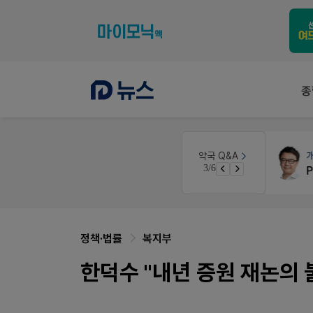
종
원
약국인테리어
생각자국 디자인
약국 Q&A
3/6
매대 높이
정책·법률
복지부
한덕수 "내년 증원 재논의