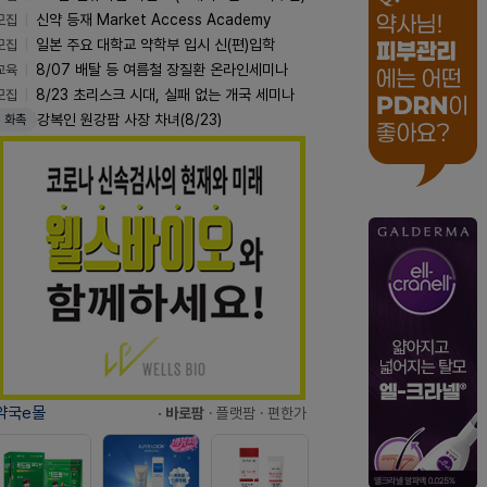
모집
신약 등재 Market Access Academy
모집
일본 주요 대학교 약학부 입시 신(편)입학
교육
8/07 배탈 등 여름철 장질환 온라인세미나
모집
8/23 초리스크 시대, 실패 없는 개국 세미나
강복인 원강팜 사장 차녀(8/23)
화촉
약국e몰
· 바로팜
· 플랫팜
· 편한가