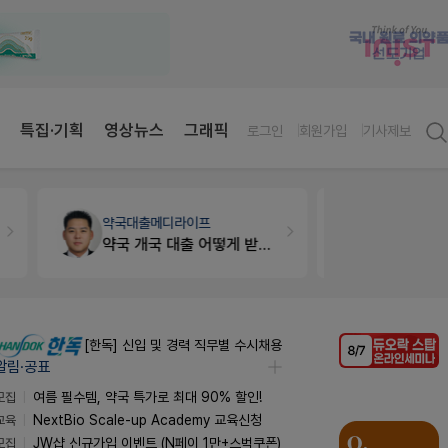
특집·기획
영상뉴스
그래픽
로그인
회원가입
기사제보
약국대출
메디라이프
세무·노무
팜
약국 개국 대출 어떻게 받아야할지 어렵습니다
[한독] 신입 및 경력 직무별 수시채용
알림·공표
모집
여름 필수템, 약국 특가로 최대 90% 할인!
교육
NextBio Scale-up Academy 교육신청
모집
JW샵 신규가입 이벤트 (N페이 1만+스벅쿠폰)