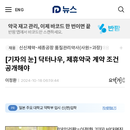
ENG
아주약품-임상PM/제제개선/건기식개발담당 채용
신신제약-세종공장 품질관리약사(사원~과장)
채용
채용
[기자의 눈] 닥터나우, 제휴약국 계약 조건
공개해야
요약
가
이정환
2024-10-18 06:19:44
일본 주요 대학교 약학부 입시 신(편)입학
자세히보기
PR
[데일리팜=이정환 기자] 비대면진