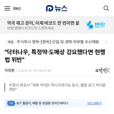
ENG
주식회사 제이앤에스메디칼-도매약사님을 모십니다.
주식회사 한독-[한독] 신입 및 경력 직무별 수시채용
채용
채용
"닥터나우, 특정약·도매상 강요했다면 현행
법 위반"
요약
가
이정환
2024-10-16 19:03:36
우종식 변호사 "제휴 약국만 즉시조제가능 표시, 불법 광고 약사법
위반"
8/7 물갈이, 배탈 등 장질환 온라인세미나
사전 신청하기
PR