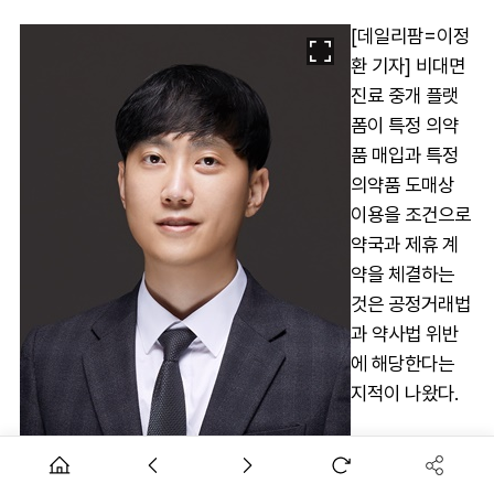
[데일리팜=이정
환 기자] 비대면
진료 중개 플랫
폼이 특정 의약
품 매입과 특정
의약품 도매상
이용을 조건으로
약국과 제휴 계
약을 체결하는
것은 공정거래법
과 약사법 위반
에 해당한다는
지적이 나왔다.
특정 약·도매상
이용에 대한 조