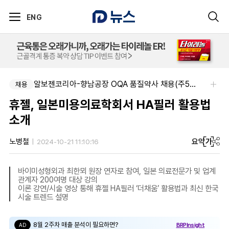
ENG
알보젠코리아-향남공장 OQA 품질약사 채용(주5일/파트타임 가능)
채용
휴젤, 일본미용의료학회서 HA필러 활용법
소개
요약
가
노병철
2024-10-21 11:10:16
바이미성형외과 최한뫼 원장 연자로 참여, 일본 의료전문가 및 업계
관계자 200여명 대상 강의
이론 강연/시술 영상 통해 휴젤 HA필러 ‘더채움’ 활용법과 최신 한국
시술 트렌드 설명
8월 2주차 매출 분석이 필요하면?
BRPInsight
AD