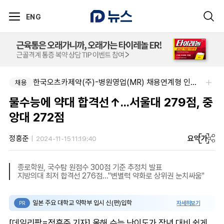
ENG
제이더블유홀딩스주식회사-JW 2026년 4차 수시채용
한국오츠카제약(주)-병원영업(MR) 채용연계형 인턴(신입사원) 모집 공고
채용
채용
물수능에 약대 합격선↑...서울대 279점, 중
앙대 272점
요약
가
정흥준
2024-11-15 11:19:40
종로학원, 국수탐 원점수 300점 기준 추정치 발표
지방의대 최저 합격선 276점..."변별력 약화로 상위권 눈치싸움"
일본 주요 대학교 약학부 입시 신(편)입학
자세히보기
PR
[데일리팜=정흥준 기자] 올해 수능 난이도가 작년 대비 쉽게