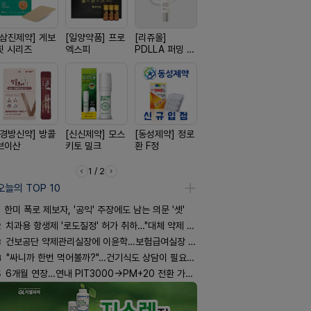
[삼진제약] 게보
[일양약품] 프로
[리쥬올]
[노보노디스크]
[일양약품]
핏 시리즈
엑스피
PDLLA 퍼밍 크
위고비
도담 시리즈
림 30ml
[경방신약] 방콜
[신신제약] 모스
[동성제약] 정로
[종근당] 브레이
[신신제약]
브이산
키토 밀크
환 F정
닝캡슐
스마일드
1 / 2
오늘의 TOP 10
한미 폭로 제보자, '공익' 주장에도 남는 의문 '셋'
2
치과용 항생제 '로도질정' 허가 취하…"대체 약제 충분"
3
건보공단 약제관리실장에 이윤학…보험급여실장 윤유경
4
"싸니까 한번 먹어볼까?"…건기식도 상담이 필요한 이유
5
6개월 연장…연내 PIT3000→PM+20 전환 가능할까