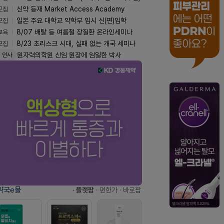
모집
신약 등재 Market Access Academy
모집
일본 주요 대학교 약학부 입시 신(편)입학
교육
8/07 배탈 등 여름철 장질환 온라인세미나
모집
8/23 초리스크 시대, 실패 없는 개국 세미나
박희진 병원약사회 중소·요양병원이사 부친
부음
약국e몰
· 플랫팜
· 편한가
· 바로팜