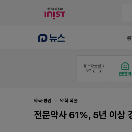
종
몰
팜리쿠르트
팜스타클럽
약국 첫 채용공고 0원+'한번 더' 무료 연장
3/7
가입 시 네이버 1만포인트 + 스벅쿠폰
퀴즈 참여시 룰렛쿠폰
약국·병원
약학·학술
전문약사 61%, 5년 이상 