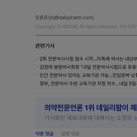
정흥준(jhj@dailypharm.com)
Copyright ⓒ 데일리팜. All rights reserved. 무단 전
관련기사
2회 전문약사시험 접수 시작...미특례 약사는 내년
김정태 병원약사회장 "내달 전문약사시험으로 유종
민간 전문약사 있어도 교육기관 가능...진입장벽 낮
정부, 전문약사 수련 교육기관 지정 착수…내달 5
의약전문언론 1위 데일리팜이 
기사화된 제보내용에 대해서는 소정의 
익명 댓글
실명 댓글