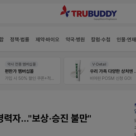
합
정책·법률
제약·바이오
약국·병원
칼럼·수첩
인물·연재
약사 전용 멤버십몰
V-Detail
편한가 멤버십몰
우리 가족 다양한
가입 시 50% 할인 쿠폰+적립금까지!
비아핀 POSM 신청 GO!
경력자..."보상·승진 불만"