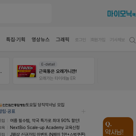
특집·기획
영상뉴스
그래픽
로그인
회원가입
기사제보
E-detail
팜노
 상처엔 비아핀!
근육통은 오래가니깐!
약국 
오래가는 타이레놀 ER
좋아요
세종공장 품질관리약사(사원~과장)
알림·공표
모집
여름 필수템, 약국 특가로 최대 90% 할인!
교육
NextBio Scale-up Academy 교육신청
모집
JW샵 신규가입 이벤트 (N페이 1만+스벅쿠폰)