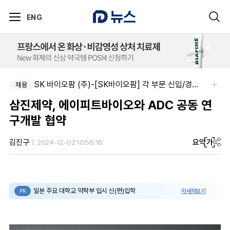
ENG
SK 바이오팜 (주)-[SK바이오팜] 각 부문 신입/경력 구성원 영입
채용
삼진제약, 에이피트바이오와 ADC 공동 연
구개발 협약
요약
가
김진구
2024-12-02 10:56:18
일본 주요 대학교 약학부 입시 신(편)입학
자세히보기
PR