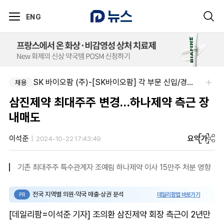
ENG
SK 바이오팜 (주)-[SK바이오팜] 각 부문 신입/경력 구성원 영입
채용
삼진제약 최대주주 변경…하나제약 측근 장
내매도
요약
가
이석준
2024-10-22 17:43:49
기존 최대주주 특수관계자 조예림 하나제약 이사 15만주 처분 영향
전국 지역별 의원·약국 매출·상권 분석
데일리팜맵 바로가기
PR
[데일리팜=이석준 기자] 조의환 삼진제약 회장 측근이 2년만