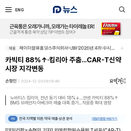
ENG
제이더블유홀딩스주식회사-JW 2026년 4차 수시채용
에이치디엑스 주식회사-의약품제조업 제조관리자(약사) 채용
채용
채용
카빅티 88%↑·킴리아 주춤...CAR-T신약
시장 지각변동
요약
가
손형민
2024-12-03 06:19:49
노바티스 킴리아, 전년 동기 대비 18%↓…얀센 카빅티 88%↑
BMS 브레얀지·아베크마 매출 대폭 증가…적응증 확대 영향
전국 지역별 의원·약국 매출·상권 분석
데일리팜맵 바로가기
PR
[데일리팜=손형민 기자] 키메릭항원수용체 T세포(CAR-T)