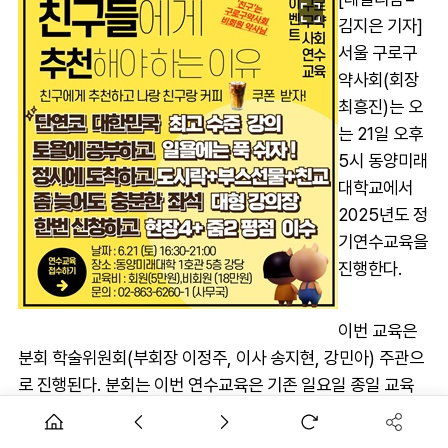
김지은 기자]
서울 구로구
약사회(회장
최흥진)는 오
는 21일 오후
5시 동양미래
대학교에서
2025년도 정
기연수교육을
진행한다.
이번 교육은
분회 학술위원회(부회장 이정주, 이사 송지현, 강민아) 주관으
로 진행된다. 분회는 이번 연수교육은 기존 일요일 종일 교육
방식에서 토요일 오후 강의로 시간대를 조정해 약사들의 접근
성을 높였다고 밝혔다.