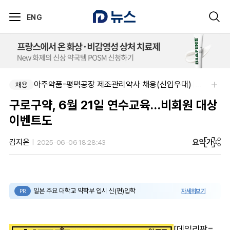
ENG
아주약품-평택공장 제조관리약사 채용(신입우대)
제이더블유홀딩스주식회사-JW 2026년 4차 수시채용
채용
채용
구로구약, 6월 21일 연수교육…비회원 대상
이벤트도
요약
가
김지은
2025-06-06 18:28:43
일본 주요 대학교 약학부 입시 신(편)입학
자세히보기
PR
[데일리팜=