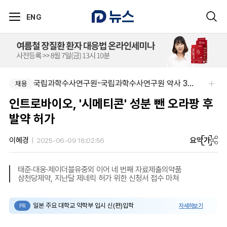
ENG
국립과학수사연구원-국립과학수사연구원 약사 3명 채용
주식회사 제뉴원사이언스-[제뉴원사이언스] 품질관리약사 모집(경력무관)
채용
채용
인트로바이오, '시메티콘' 성분 뺀 오라팡 후
발약 허가
요약
가
이혜경
2025-06-09 18:02:56
태준·대웅·제이더블유중외 이어 네 번째 자료제출의약품
삼천당제약, 지난달 제네릭 허가 위한 신청서 접수 마쳐
일본 주요 대학교 약학부 입시 신(편)입학
자세히보기
PR