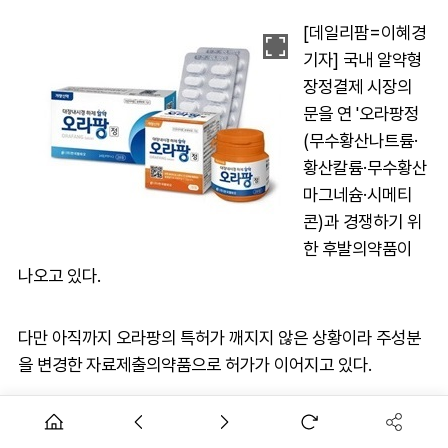
[데일리팜=이혜경
기자] 국내 알약형
장정결제 시장의
문을 연 '오라팡정
(무수황산나트륨·
황산칼륨·무수황산
마그네슘·시메티
콘)과 경쟁하기 위
한 후발의약품이
나오고 있다.
다만 아직까지 오라팡의 특허가 깨지지 않은 상황이라 주성분
을 변경한 자료제출의약품으로 허가가 이어지고 있다.
식품의약품안전처는 9일 인트로바이오파마의 '이지팡정'을 허
가했다. 이지팡은 오라팡의 주성분에서 시메티콘을 빼고 무수