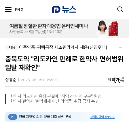
ENG
아주약품-평택공장 제조관리약사 채용(신입우대)
채용
충북도약 "리도카인 판례로 한약사 면허범위
일탈 재확인"
요약
가
정흥준
2025-06-15 08:55:32
한의사 리도카인 유죄 판결에 "직역 간 영역 구분" 환영
한약사·한의사 '한약제제 아닌 의약품' 취급 금지 촉구
전국 지역별 의원·약국 매출·상권 분석
데일리팜맵 바로가기
PR