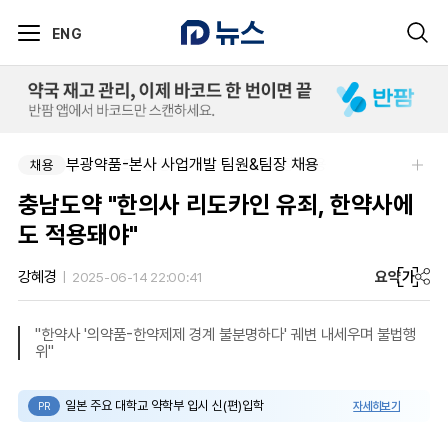
ENG
팜리쿠르트-충청지역 의원 영업 팀장 채용
부광약품-본사 사업개발 팀원&팀장 채용
채용
채용
충남도약 "한의사 리도카인 유죄, 한약사에
도 적용돼야"
요약
가
강혜경
2025-06-14 22:00:41
"한약사 '의약품-한약제제 경계 불분명하다' 궤변 내세우며 불법행
위"
일본 주요 대학교 약학부 입시 신(편)입학
자세히보기
PR