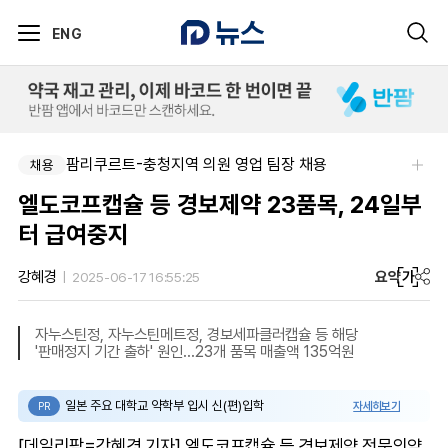
ENG
팜리쿠르트-충청지역 의원 영업 팀장 채용
채용
엘도코프캡슐 등 경보제약 23품목, 24일부
터 급여중지
요약
가
강혜경
2025-06-17 16:55:25
자누스틴정, 자누스틴메트정, 경보세파클러캡슐 등 해당
'판매정지 기간 출하' 원인…23개 품목 매출액 135억원
일본 주요 대학교 약학부 입시 신(편)입학
자세히보기
PR
[데일리팜=강혜경 기자] 엘도코프캡슐 등 경보제약 전문의약