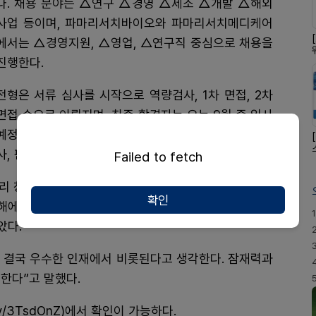
다. 채용 분야는 △연구 △경영 △제조 △개발 △해외
사업 등이며, 파마리서치바이오와 파마리서치메디케어
에서는 △경영지원, △영업, △연구직 중심으로 채용을
진행한다.
전형은 서류 심사를 시작으로 역량검사, 1차 면접, 2차
면접 순으로 이뤄지며, 최종 합격자는 오는 9월 중 입사
예정이다. 근무지는 직무와 소속 회사에 따라 판교 본
사, 판교 R&D센터, 강릉공장 등으로 배치된다.
Failed to fetch
 창출에 앞장서 온 공로를 인정받아 2023년 ‘강원특
확인
난해에는 고용노동부로부터 ‘대한민국 일·생활 균형 우수
1
았다.
 결국 우수한 인재에서 비롯된다고 생각한다. 잠재력과
한다”고 말했다.
y/3TsdOnZ)에서 확인이 가능하다.