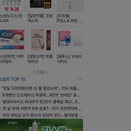
[노보노디스크]
[일양약품] 프로
[리쥬올]
[삼진제약] 게보
[동성제약]
위고비
엑스피
PDLLA 퍼밍 크
핏 시리즈
환 F정
림 30ml
[신신제약] 아렉
[경방신약] 방콜
[옵투스] 오에수
[신신제약] 모스
[유한양행]
스마일드
브이산
시리즈
키토 밀크
푸라민 파스
리즈
1 / 2
오늘의 TOP 10
"한달 5000원이면 싼 줄 알았는데"…약국 제품과 비교해보니
2
8개뿐인 인도메타신 외용제…제2의 '반테린' 쏟아지나
3
엘앤씨바이오 최대주주 82만주 블록딜 예고…500억 규모
4
한 달 만에 처방액 6배 껑충?…약가 유연계약제 착시효과
5
약국 권리금 먼저 줬는데 임대차 무산…돌려받을 수 있을까