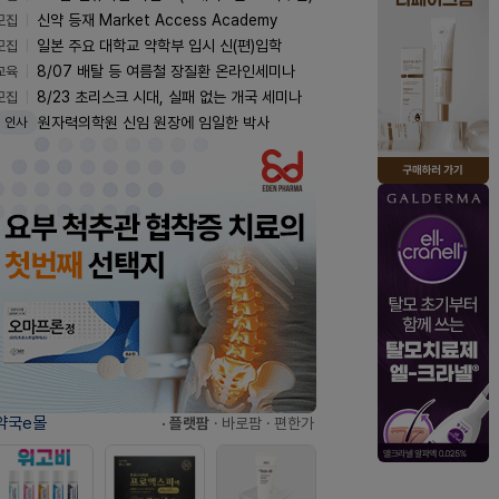
모집
신약 등재 Market Access Academy
모집
일본 주요 대학교 약학부 입시 신(편)입학
교육
8/07 배탈 등 여름철 장질환 온라인세미나
모집
8/23 초리스크 시대, 실패 없는 개국 세미나
원자력의학원 신임 원장에 임일한 박사
인사
약국e몰
· 플랫팜
· 바로팜
· 편한가