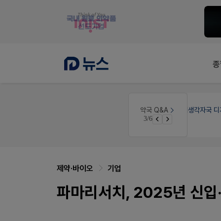
종
약국인테리어
생각자국 디자인
약국 Q&A
3/6
노동자의 날 수당계산은 어떻게 되나요
매대 높이
제약·바이오
기업
파마리서치, 2025년 신입