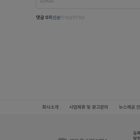
0
/
500
댓글
0
최신순
찬성순
반대순
회사소개
사업제휴 및 광고문의
뉴스제공 
등록
발행