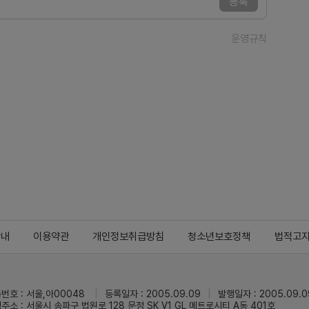
등록
운영규칙
안내
이용약관
개인정보취급방침
청소년보호정책
법적고
번호 : 서울,아00048
등록일자 : 2005.09.09
발행일자 : 2005.09.0
주소 : 서울시 송파구 법원로 128 문정 SK V1 GL 메트로시티 A동 401호