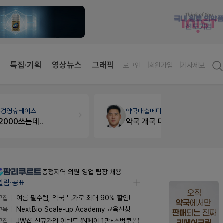
특집·기획
영상뉴스
그래픽
로그인
회원가입
기사제보
약국대출
메디라이프
약국세무
미
약국 개국 대출 어떻게 받아야할지 어렵습니다
충청지역 의원 영업 팀장 채용
알림·공표
모집
여름 필수템, 약국 특가로 최대 90% 할인!
교육
NextBio Scale-up Academy 교육신청
모집
JW샵 신규가입 이벤트 (N페이 1만+스벅쿠폰)