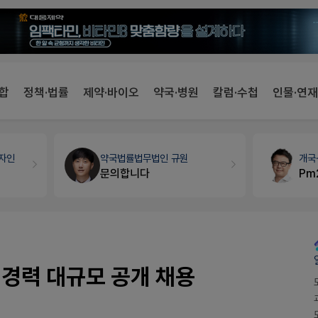
합
정책·법률
제약·바이오
약국·병원
칼럼·수첩
인물·연재
약국법률
법무법인 규원
개국·경영
휴베이스
문의합니다
Pm2000쓰는데..
·경력 대규모 공개 채용