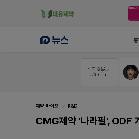
종
인
약국대출
메디라이프
약국 Q&A
3/6
경단녀요건중 근로스득원천징수액
약국 개국 대출 어떻게 받아야할지 어렵습니다
제약·바이오
R&D
CMG제약 '나라필', OD