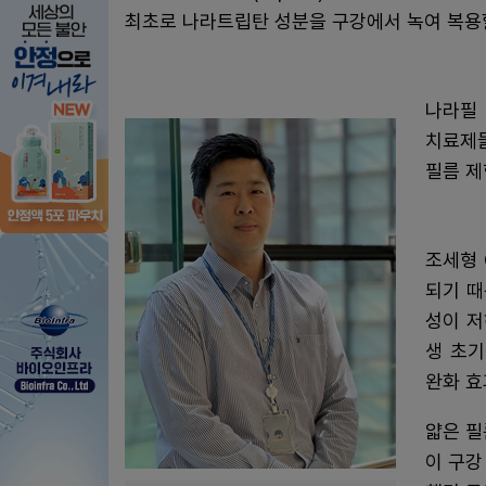
최초로 나라트립탄 성분을 구강에서 녹여 복용할
나라필 
치료제들
필름 제
조세형 
되기 때
성이 저
생 초기
완화 효
얇은 필
이 구강