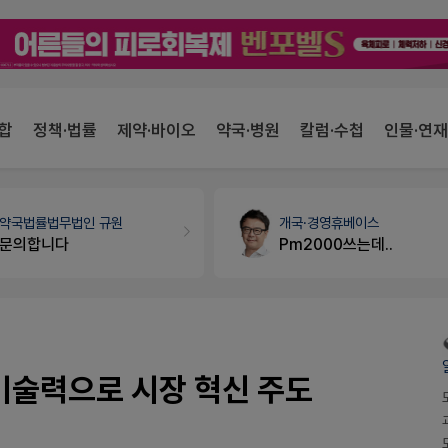
합
정책·법률
제약·바이오
약국·병원
칼럼·수첩
인물·연재
약국법률
법무법인 규원
개국·경영
휴베이스
문의합니다
Pm2000쓰는데..
F 기술력으로 시장 혁신 주도