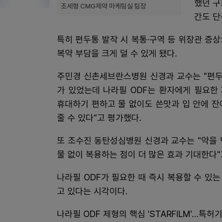
했던 구
조세형 CMG제약 마케팅실 팀장
간도 단
특히 편두통 발작 시 복통·구역 등 위장관 증
복약 부담을 크게 덜 수 있게 됐다.
주민경 신촌세브란스병원 신경과 교수는 "편두
가 있었는데 나라필 ODF는 환자에게 필요한
휴대하기 편하고 물 없이도 쓴맛과 입 안에 
줄 수 있다"고 평가했다.
또 조수진 동탄성심병원 신경과 교수는 "약을
물 없이 복용하는 점이 더 많은 효과 기대한다"
나라필 ODF가 필요한 때 즉시 복용할 수 있
고 있다는 시각이다.
나라필 ODF 제형의 핵심 'STARFILM'…특