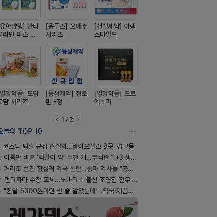
[유한양행] 안티
[옵투스] 오에수
[신신제약] 아렉
[삼진제약] 게보
[종근당] 
푸라민 파스 시
시리즈
스마일드
핏 시리즈
닝캡슐
리즈
[일양약품] 도담
[동성제약] 정로
[일양약품] 프로
[경방신약] 방콜
[리쥬올]
도담 시리즈
환 F정
엑스피
브이산
PDLLA 퍼
림 30ml
1 / 2
오늘의 TOP 10
코스닥 퇴출 규정 현실화…바이오헬스 8곳 '경고등'
2
이름만 바꾼 '택갈이 약' 수천 개…무색한 '1+3 생동'
3
거리로 번진 잠실역 약국 논란…송파 약사들 "공공성 훼손"
4
먼디파마 수장 교체...노바티스 출신 조연진 전무 내정
5
"한달 5000원이면 싼 줄 알았는데"…약국 제품과 비교해보니