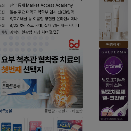
모집
신약 등재 Market Access Academy
모집
일본 주요 대학교 약학부 입시 신(편)입학
교육
8/07 배탈 등 여름철 장질환 온라인세미나
모집
8/23 초리스크 시대, 실패 없는 개국 세미나
강복인 원강팜 사장 차녀(8/23)
화촉
약국e몰
· 플랫팜
· 편한가
· 바로팜