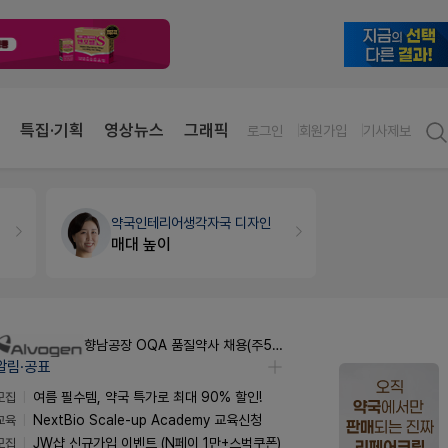
특집·기획
영상뉴스
그래픽
로그인
회원가입
기사제보
약국인테리어
생각자국 디자인
세무·노무
팜
매대 높이
향남공장 OQA 품질약사 채용(주5일/파트타임 가능)
알림·공표
모집
여름 필수템, 약국 특가로 최대 90% 할인!
교육
NextBio Scale-up Academy 교육신청
모집
JW샵 신규가입 이벤트 (N페이 1만+스벅쿠폰)