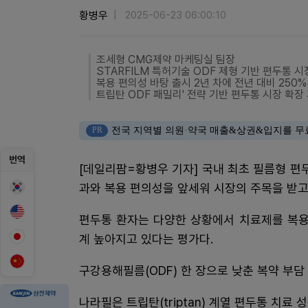
황병우
2025-06-23 06:00:10
조세형 CMG제약 마케팅실 팀장
STARFILM 특허기술 ODF 제형 기반 편두통 시
복용 편의성 바탕 출시 2년 차에 전년 대비 250%
트립탄 ODF 패밀리' 전략 기반 편두통 시장 확장
PR
전국 지역별 의원·약국 매출&상권&입지를 무
번역
[데일리팜=황병우 기자] 국내 최초 필름형 편
과와 복용 편의성을 앞세워 시장의 주목을 받고
편두통 환자는 다양한 상황에서 치료제를 복용
계 높아지고 있다는 평가다.
구강용해필름(ODF) 한 장으로 낮춘 복약 부담
나라필은 트립탄(triptan) 계열 편두통 치