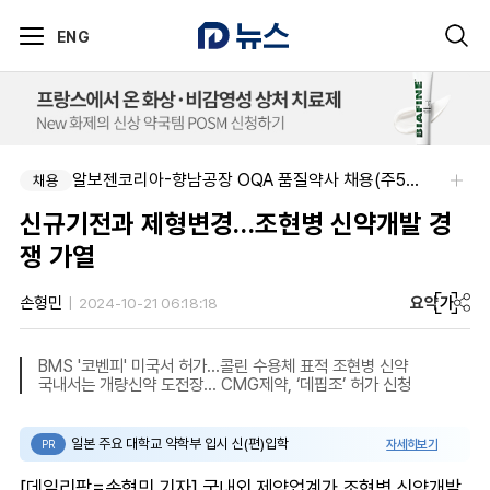
ENG
알보젠코리아-향남공장 OQA 품질약사 채용(주5일/파트타임 가능)
채용
신규기전과 제형변경…조현병 신약개발 경
쟁 가열
요약
가
손형민
2024-10-21 06:18:18
BMS '코벤피' 미국서 허가…콜린 수용체 표적 조현병 신약
국내서는 개량신약 도전장… CMG제약, ‘데핍조’ 허가 신청
일본 주요 대학교 약학부 입시 신(편)입학
자세히보기
PR
[데일리팜=손형민 기자] 국내외 제약업계가 조현병 신약개발