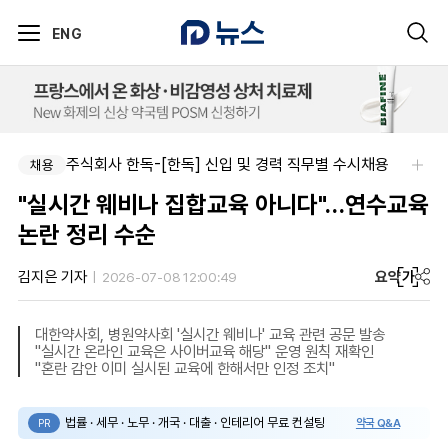
ENG
주식회사 한독-[한독] 신입 및 경력 직무별 수시채용
채용
"실시간 웨비나 집합교육 아니다"…연수교육
논란 정리 수순
요약
가
김지은 기자
2026-07-08 12:00:49
대한약사회, 병원약사회 '실시간 웨비나' 교육 관련 공문 발송
"실시간 온라인 교육은 사이버교육 해당" 운영 원칙 재확인
"혼란 감안 이미 실시된 교육에 한해서만 인정 조치"
법률 · 세무 · 노무 · 개국 · 대출 · 인테리어 무료 컨설팅
약국 Q&A
PR