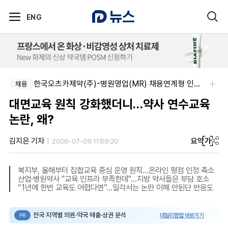
ENG
한국오츠카제약(주)-병원영업(MR) 채용연계형 인턴(신입사원) 모집 공고
채용
대면교육 원칙 강화했더니…약사 연수교육
논란, 왜?
요약
가
김지은 기자
2026-07-06 11:59:20
복지부, 올해부터 집합교육 중심 운영 원칙…온라인 평점 인정 축소
산업·병원약사 "교육 인프라 부족한데"…지방 약사들은 부담 호소
“1년에 한번 교육도 어렵다면”…일각서는 논란 이해 안된단 반응도
전국 지역별 의원·약국 매출·상권 분석
데일리팜맵 바로가기
PR