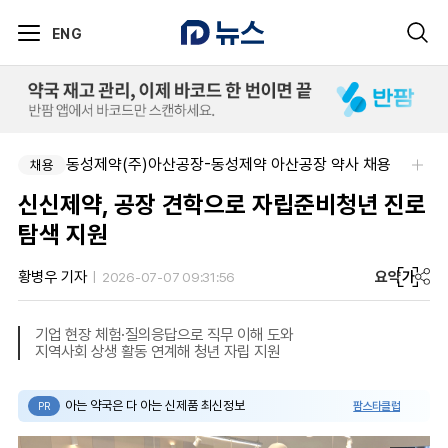
ENG
동성제약(주)아산공장-동성제약 아산공장 약사 채용
채용
신신제약, 공장 견학으로 자립준비청년 진로
탐색 지원
요약
가
황병우 기자
2026-07-07 09:31:56
기업 현장 체험·질의응답으로 직무 이해 도와
지역사회 상생 활동 연계해 청년 자립 지원
아는 약국은 다 아는 신제품 최신정보
팜스타클럽
PR