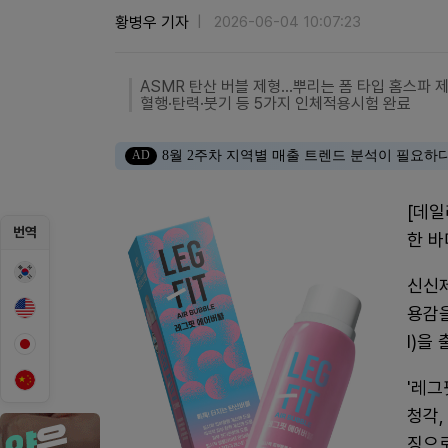
황병우 기자
2026-06-04 10:07:23
ASMR 탄산 버블 제형...뿌리는 폼 타입 홈스파 
혈행·탄력·붓기 등 5가지 인체적용시험 완료
AD
8월 2주차 지역별 매출 트렌드 분석이 필요하
[데
번역
한 바
신신제
용감을
l)을
'레그
청각,
징으로