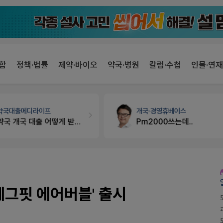
합
정책·법률
제약·바이오
약국·병원
칼럼·수첩
인물·연재
약국대출
메디라이프
개국·경영
휴베이스
약국 개국 대출 어떻게 받아야할지 어렵습니다
Pm2000쓰는데..
레그핏 에어버블' 출시