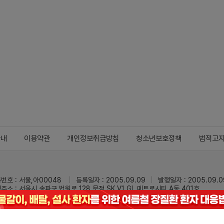
안내
이용약관
개인정보취급방침
청소년보호정책
법적고
번호 : 서울,아00048
등록일자 : 2005.09.09
발행일자 : 2005.09.0
주소 : 서울시 송파구 법원로 128 문정 SK V1 GL 메트로시티 A동 401호
 : 02-3473-0833
팩스 : 02-3434-0169
Mail :
dailypharm@dail
리팜의 모든 콘텐츠(기사)를 무단 사용하는 것은 저작권법에 저촉되며, 법적 제재를