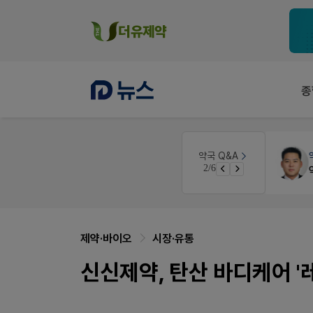
종
세무·노무
팜텍스
약국 Q&A
2/6
노동자의 날 수당계산은 어떻게 되나요
제약·바이오
시장·유통
신신제약, 탄산 바디케어 '