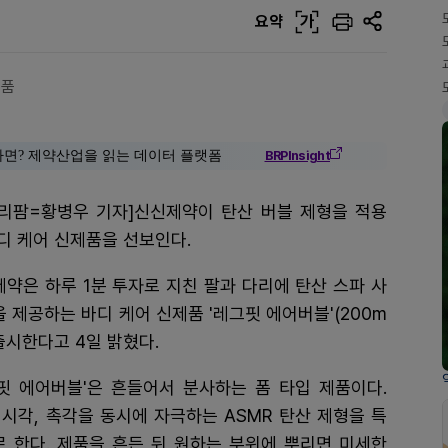
요약
가
제품
다면? 제약산업을 읽는 데이터 플랫폼
BRPInsight
일리팜=황병우 기자]신신제약이 탄산 버블 제형을 적용
디 케어 신제품을 선보인다.
약은 하루 1분 투자로 지친 팔과 다리에 탄산 스파 사
 제공하는 바디 케어 신제품 '레그핏 에어버블'(200m
 출시한다고 4일 밝혔다.
핏 에어버블'은 흔들어서 분사하는 폼 타입 제품이다.
 시각, 촉각을 동시에 자극하는 ASMR 탄산 제형을 특
 한다. 제품을 흔든 뒤 원하는 부위에 뿌리면 미세한