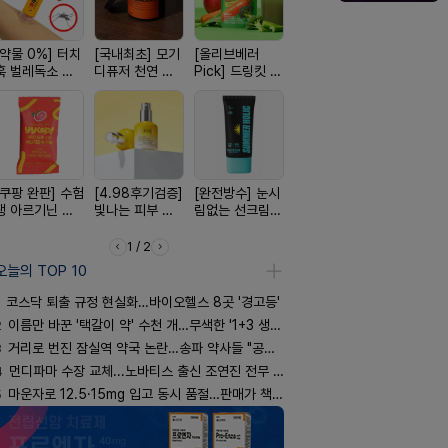
[약물 0%] 터치
[국내최초] 모기
[올리브베러
[100% 천연옥]
[여름 한정 
훅 벌레독소 흡
디퓨저 천연 계
Pick] 드링킷 건
멜팅 하트 괄사
편한가 여름
인기
피 모키센트 디
강음료
마사지기
세일! (여름
퓨저
템 싹쓰리)
[쿠팡 완판] 수험
[4.98후기검증]
[완전방수] 눈시
[구취 96% 제
[약국BEST!
생 아르기닌 에
빛나는 피부 오
림없는 선크림
거] 씹는 고체 가
비타센스 
너지 젤리
브링 세럼
(SPF50+)
글
흡입기
1 / 2
오늘의 TOP 10
코스닥 퇴출 규정 현실화…바이오헬스 8곳 '경고등'
2
이름만 바꾼 '택갈이 약' 수천 개…무색한 '1+3 생동'
3
거리로 번진 잠실역 약국 논란…송파 약사들 "공공성 훼손"
4
먼디파마 수장 교체...노바티스 출신 조연진 전무 내정
5
마운자로 12.5·15mg 입고 동시 품절…판매가 책정 고심