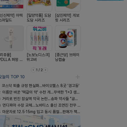
[신신제약] 아렉
[일양약품] 도담
[삼진제약] 게보
[경방신약] 방콜
[신신제약]
스마일드
도담 시리즈
핏 시리즈
브이산
키토 밀크
[리쥬올]
[노보노디스크]
[종근당] 브레이
[일양약품] 프로
[옵투스] 
PDLLA 퍼밍 크
위고비
닝캡슐
엑스피
시리즈
림 30ml
1 / 2
오늘의 TOP 10
코스닥 퇴출 규정 현실화…바이오헬스 8곳 '경고등'
2
이름만 바꾼 '택갈이 약' 수천 개…무색한 '1+3 생동'
3
거리로 번진 잠실역 약국 논란…송파 약사들 "공공성 훼손"
4
먼디파마 수장 교체...노바티스 출신 조연진 전무 내정
5
마운자로 12.5·15mg 입고 동시 품절…판매가 책정 고심