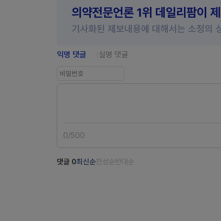
의약전문언론 1위 데일리팜이 
기사화된 제보내용에 대해서는 소정의 
익명 댓글
실명 댓글
0
/
500
댓글
0
최신순
찬성순
반대순