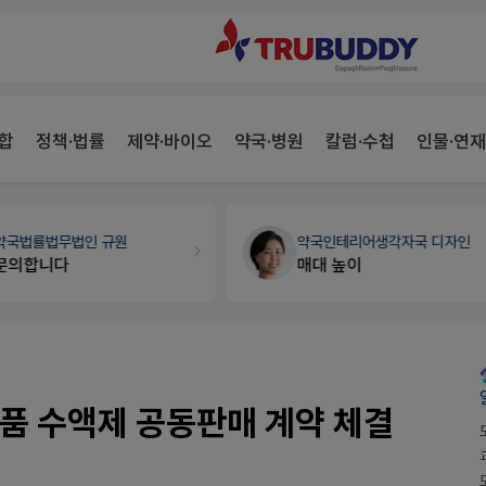
합
정책·법률
제약·바이오
약국·병원
칼럼·수첩
인물·연재
약국법률
법무법인 규원
약국인테리어
생각자국 디자인
문의합니다
매대 높이
품 수액제 공동판매 계약 체결