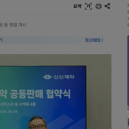
요약
가
원 등 영업 개시
기
팜스타클럽