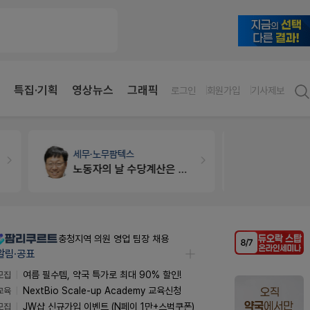
특집·기획
영상뉴스
그래픽
로그인
회원가입
기사제보
세무·노무
팜텍스
약국대출
메
노동자의 날 수당계산은 어떻게 되나요
충청지역 의원 영업 팀장 채용
알림·공표
모집
여름 필수템, 약국 특가로 최대 90% 할인!
교육
NextBio Scale-up Academy 교육신청
모집
JW샵 신규가입 이벤트 (N페이 1만+스벅쿠폰)