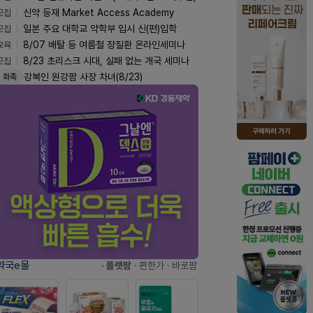
모집
신약 등재 Market Access Academy
모집
일본 주요 대학교 약학부 입시 신(편)입학
교육
8/07 배탈 등 여름철 장질환 온라인세미나
모집
8/23 초리스크 시대, 실패 없는 개국 세미나
강복인 원강팜 사장 차녀(8/23)
화촉
약국e몰
· 플랫팜
· 편한가
· 바로팜