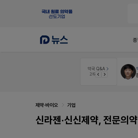
종
약국세무
미래 세무법인
약국 Q&A
3/6
경단녀요건중 근로스득원천징수액
제약·바이오
기업
신라젠·신신제약, 전문의약