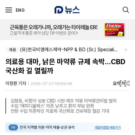
ENG
(유)한국비엠에스제약-NPP & BD (Sr.) Specialist, CSE&BD (Fixed)
채용
의료용 대마, 낡은 마약류 규제 속박…CBD
국산화 길 열릴까
요약
가
이정환 기자
2026-07-07 06:00:46
김형동, 비환각 성분 CBD 시판·제조 허용 마약류관리법 발의
수입 '에피디올렉스' 의존 낮추고 환자 부담 완화
전량 수입 의존하던 치료제 국산화로 건보재정 절감 기대
전국 지역별 의원·약국 매출·상권 분석
데일리팜맵 바로가기
PR