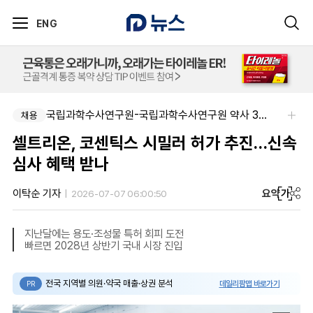
ENG
국립과학수사연구원-국립과학수사연구원 약사 3명 채용
채용
셀트리온, 코센틱스 시밀러 허가 추진…신속
심사 혜택 받나
요약
가
이탁순 기자
2026-07-07 06:00:50
지난달에는 용도·조성물 특허 회피 도전
빠르면 2028년 상반기 국내 시장 진입
전국 지역별 의원·약국 매출·상권 분석
데일리팜맵 바로가기
PR