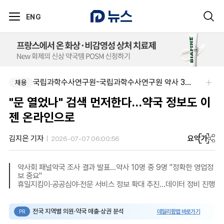
ENG
국립과학수사연구원-국립과학수사연구원 약사 3명 채용
채용
"문 열었나" 검색 먼저한다…약국 정보도 이
젠 온라인으로
요약
가
김지은 기자
2026-07-07 06:00:56
약사회 패널약국 조사 결과 발표…약사 10명 중 9명 "정확한 영업정
보 중요"
휴일지킴이·공공심야·전문 서비스 정보 확대 추진…데이터 정비 진행
전국 지역별 의원·약국 매출·상권 분석
데일리팜맵 바로가기
PR