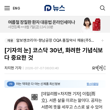
ENG
알보젠코리아-향남공장 OQA 품질약사 채용(주5일/파트타임 가능)
채용
[기자의 눈] 코스닥 30년, 화려한 기념식보
다 중요한 것
요약
가
차지현 기자
2026-07-07 06:00:40
아는 약국은 다 아는 신제품 최신정보
팜스타클럽
PR
[데일리팜=차지현 기자] 이립(而
立). 서른 살을 이르는 말이다. 공자는
서른에 뜻을 세우고 스스로 설 수 있어