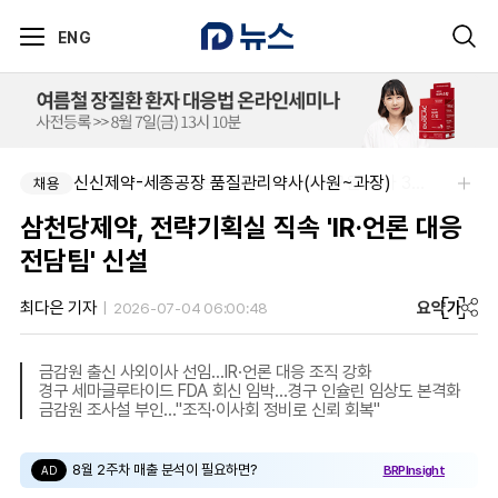
ENG
신신제약-세종공장 품질관리약사(사원~과장)
국립과학수사연구원-국립과학수사연구원 약사 3명 채용
채용
채용
삼천당제약, 전략기획실 직속 'IR·언론 대응
전담팀' 신설
요약
가
최다은 기자
2026-07-04 06:00:48
금감원 출신 사외이사 선임…IR·언론 대응 조직 강화
경구 세마글루타이드 FDA 회신 임박…경구 인슐린 임상도 본격화
금감원 조사설 부인…"조직·이사회 정비로 신뢰 회복"
8월 2주차 매출 분석이 필요하면?
BRPInsight
AD