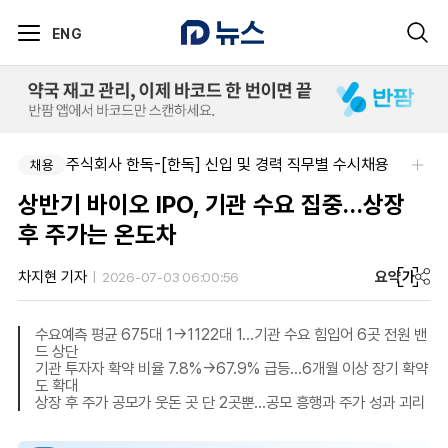
ENG
주식회사 한독-[한독] 신입 및 경력 직무별 수시채용
채용
상반기 바이오 IPO, 기관 수요 집중…상장
후 주가는 온도차
요약
가
차지현 기자
2026-07-03 06:00:56
수요예측 평균 675대 1→1122대 1…기관 수요 힘입어 6곳 전원 밴
드 상단
기관 투자자 확약 비율 7.8%→67.9% 급등…6개월 이상 장기 확약
도 확대
상장 후 주가 공모가 웃돈 곳 단 2곳뿐…공모 흥행과 주가 성과 괴리