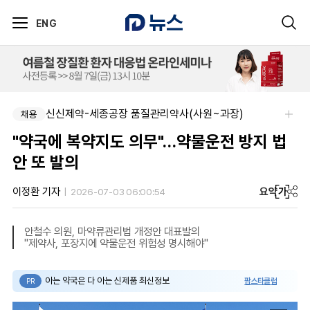
ENG
신신제약-세종공장 품질관리약사(사원~과장)
채용
"약국에 복약지도 의무"…약물운전 방지 법
안 또 발의
요약
가
이정환 기자
2026-07-03 06:00:54
안철수 의원, 마약류관리법 개정안 대표발의
"제약사, 포장지에 약물운전 위험성 명시해야"
아는 약국은 다 아는 신제품 최신정보
팜스타클럽
PR