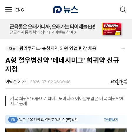
ENG
팜리쿠르트-충청지역 의원 영업 팀장 채용
채용
A형 혈우병신약 '데네시미그' 희귀약 신규
지정
요약
가
이탁순 기자
2026-07-02 06:00:48
가목 희귀약 8종으로 확대…노바티스 이아날루맙은 나목 희귀약에
새로 등재
일본 주요 대학교 약학부 입시 신(편)입학
자세히보기
PR