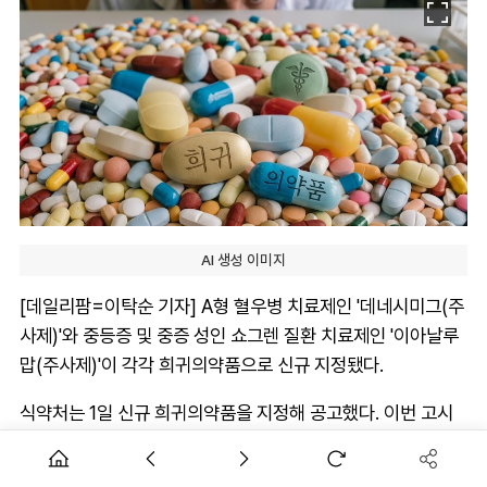
AI 생성 이미지
[데일리팜=이탁순 기자] A형 혈우병 치료제인 '데네시미그(주
사제)'와 중등증 및 중증 성인 쇼그렌 질환 치료제인 '이아날루
맙(주사제)'이 각각 희귀의약품으로 신규 지정됐다.
식약처는 1일 신규 희귀의약품을 지정해 공고했다. 이번 고시
개정을 통해 두 성분은 각각 '약사법' 제2조제18호 가목(별표
1)과 나목(별표 2) 희귀의약품 목록에 공식 등재되며 국내 희귀