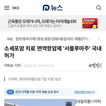
ENG
신신제약-세종공장 품질관리약사(사원~과장)
알보젠코리아-향남공장 OQA 품질약사 채용(주5일/파트타임 가능)
채용
채용
소세포암 치료 면역항암제 '서플루마주' 국내
허가
요약
가
이탁순 기자
2026-07-01 14:17:14
식약처, 희귀의약품으로 1일 시판 승인
전국 지역별 의원·약국 매출·상권 분석
데일리팜맵 바로가기
PR
[데일리팜=이탁