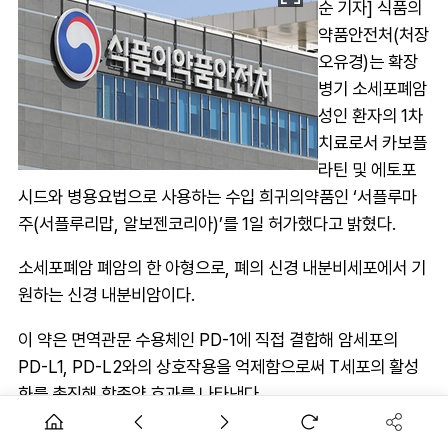
순 기자] 식품의
약품안전처(처장
오유경)는 확장
병기 소세포폐암
성인 환자의 1차
치료로서 카보플
라틴 및 에토포
시드와 병용요법으로 사용하는 수입 희귀의약품인 ‘서플루마
주(서플루리맙, 알보젠코리아)’를 1일 허가했다고 밝혔다.
소세포폐암 폐암의 한 아형으로, 폐의 신경 내분비세포에서 기
원하는 신경 내분비암이다.
이 약은 면역관문 수용체인 PD-1에 직접 결합해 암세포의
PD-L1, PD-L2와의 상호작용을 억제함으로써 T세포의 활성
화를 촉진해 항종양 효과를 나타낸다.
AD