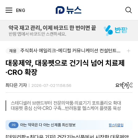
ENG
국립과학수사연구원-국립과학수사연구원 약사 3명 채용
주식회사 에일리크-메디컬 커뮤니케이션 컨설턴트(Associate) / 메디컬라이터 채용
채용
채용
대웅제약, 대웅펫으로 건기식 넘어 치료제
·CRO 확장
요약
가
최다은 기자
2026-07-02 11:58:56
스테디셀러 브랜드부터 전문의약품·의료기기 포트폴리오 확대
대웅펫 중심 신약·CRO 구축…반려동물 헬스케어 플랫폼 육성
아는 약국은 다 아는 신제품 최신정보
팜스타클럽
PR
[데일리팜=최다은 기자] 건강기능식품에서 시작한 대웅제약