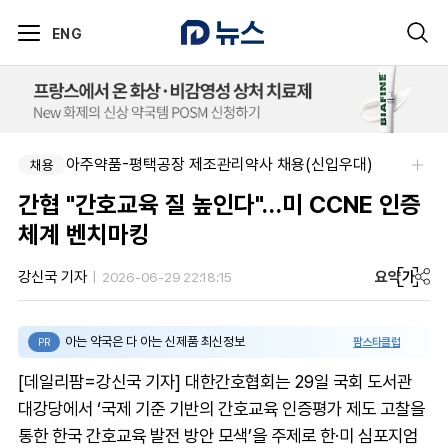
ENG
아주약품-평택공장 제조관리약사 채용(신입우대)
채용
간협 "간호교육 질 높인다"…미 CCNE 인증
체계 벤치마킹
요약
가
강신국 기자
2026-06-29 22:18:15
아는 약국은 다 아는 신제품 최신정보
팜스타클럽
PR
[데일리팜=강신국 기자] 대한간호협회는 29일 국회 도서관
대강당에서 ‘국제 기준 기반의 간호교육 인증평가 제도 고찰을
통한 한국 간호교육 발전 방안 모색’을 주제로 한·미 심포지엄