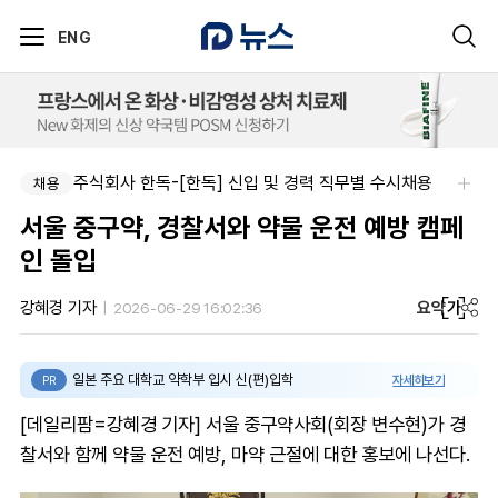
ENG
주식회사 한독-[한독] 신입 및 경력 직무별 수시채용
채용
서울 중구약, 경찰서와 약물 운전 예방 캠페
인 돌입
요약
가
강혜경 기자
2026-06-29 16:02:36
일본 주요 대학교 약학부 입시 신(편)입학
자세히보기
PR
[데일리팜=강혜경 기자] 서울 중구약사회(회장 변수현)가 경
찰서와 함께 약물 운전 예방, 마약 근절에 대한 홍보에 나선다.