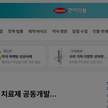
합
정책·법률
제약·바이오
약국·병원
칼럼·수첩
인물·연재
V-Detail
팜리쿠르트
우리 가족 다양한 상처엔 비아핀!
비아핀 POSM 신청 GO!
퀴즈 참여시 룰렛쿠폰
H 치료제 공동개발…