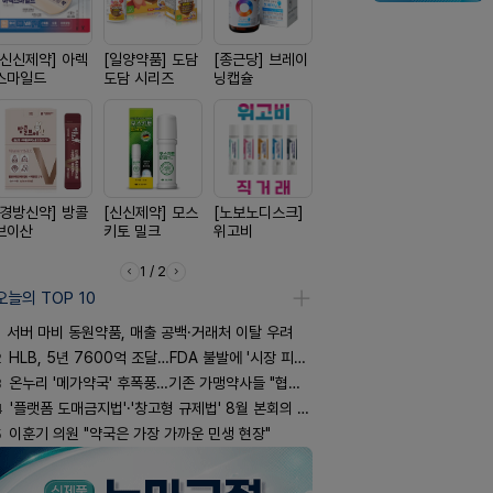
[신신제약] 아렉
[일양약품] 도담
[종근당] 브레이
[동성제약] 정로
[리쥬올]
스마일드
도담 시리즈
닝캡슐
환 F정
PDLLA 퍼
림 30ml
[경방신약] 방콜
[신신제약] 모스
[노보노디스크]
[유한양행] 안티
[일양약품]
브이산
키토 밀크
위고비
푸라민 파스 시
엑스피
리즈
1 / 2
오늘의 TOP 10
서버 마비 동원약품, 매출 공백·거래처 이탈 우려
2
HLB, 5년 7600억 조달…FDA 불발에 '시장 피로감'
3
온누리 '메가약국' 후폭풍…기존 가맹약사들 "협의체 만들자"
4
'플랫폼 도매금지법'·'창고형 규제법' 8월 본회의 통과 기류
5
이훈기 의원 "약국은 가장 가까운 민생 현장"