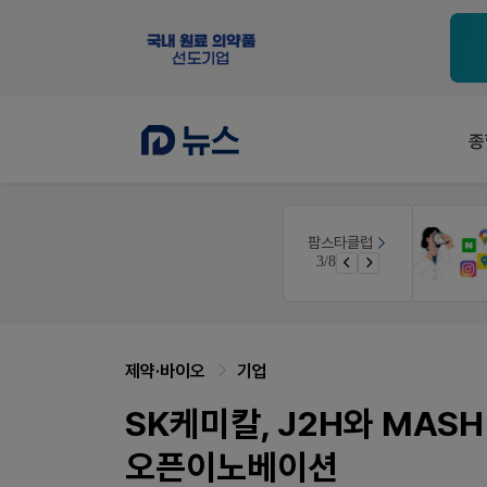
종
팜노트
팜스타클럽
니깐!
약국 마케팅 성공사례
3/8
 ER
좋아요+의견남기면 쿠폰 증정
제약·바이오
기업
SK케미칼, J2H와 MAS
오픈이노베이션