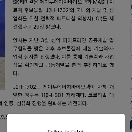
SK케미칼은 제이투에이치바이오텍과 MASH 치
료제 후보물질 'J2H-1702'의 국내외 개발 및 상
업화를 위한 전략적 파트너십 의향서(LOI)를 체
결했다고 29일 밝혔다.
양사는 지난 3월 신약 파이프라인 공동개발 업
무협약을 맺은 이후 후보물질에 대한 기술적·사
업적 실사를 진행했다. 이를 통해 기술력과 사업
성을 확인하고 공동개발을 본격 추진하기로 했
다.
J2H-1702는 제이투에이치바이오텍이 자체 개
1
발한 경구용 11β-HSD1 저해제다. 코르티솔 대
적과 염증, 섬유화 진행을 완화하는 기전이다.
완료했으며, 간 지방 감소와 함께 항섬유화 가능성을 시사
Failed to fetch