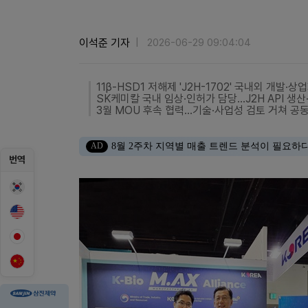
이석준 기자
2026-06-29 09:04:04
11β-HSD1 저해제 'J2H-1702' 국내외 개발·
SK케미칼 국내 임상·인허가 담당…J2H API 생
3월 MOU 후속 협력…기술·사업성 검토 거쳐 공
AD
8월 2주차 지역별 매출 트렌드 분석이 필요하
번역