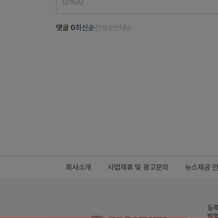
0
/
500
댓글
0
최신순
찬성순
반대순
회사소개
사업제휴 및 광고문의
뉴스제공 
등록
발행