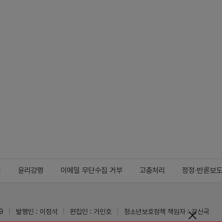
지
윤리강령
이메일 무단수집 거부
고충처리
정정·반론보
9
발행인 : 이정석
편집인 : 가인호
청소년보호정책 책임자 : 강신국