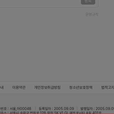
등록
운영규칙
안내
이용약관
개인정보취급방침
청소년보호정책
법적고
번호 : 서울,아00048
등록일자 : 2005.09.09
발행일자 : 2005.09.0
주소 : 서울시 송파구 법원로 128 문정 SK V1 GL 메트로시티 A동 401호