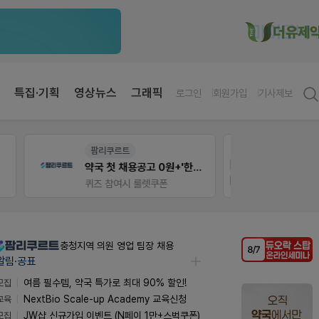
특집·기획
영상뉴스
그래픽
로그인
회원가입
기사제보
약사 전용 온라인몰
팜노
약국 첫 채용공고 0원+'한번 더' 무료 연장
JW SHOP
이달의
가입 시 네이버 1만포인트 + 스벅쿠폰
좋아요
충청지역 의원 영업 팀장 채용
알림·공표
모집
여름 필수템, 약국 특가로 최대 90% 할인!
교육
NextBio Scale-up Academy 교육신청
모집
JW샵 신규가입 이벤트 (N페이 1만+스벅쿠폰)