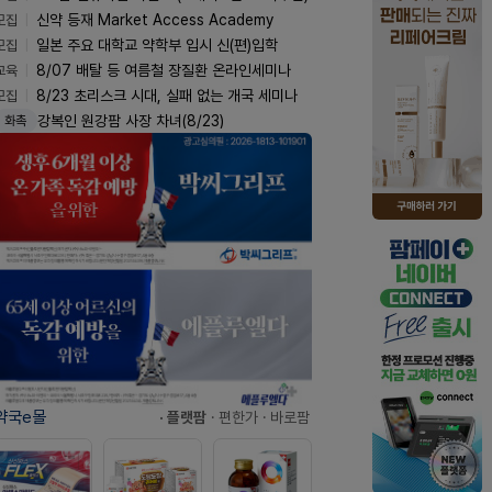
모집
신약 등재 Market Access Academy
모집
일본 주요 대학교 약학부 입시 신(편)입학
교육
8/07 배탈 등 여름철 장질환 온라인세미나
모집
8/23 초리스크 시대, 실패 없는 개국 세미나
강복인 원강팜 사장 차녀(8/23)
화촉
약국e몰
· 플랫팜
· 편한가
· 바로팜