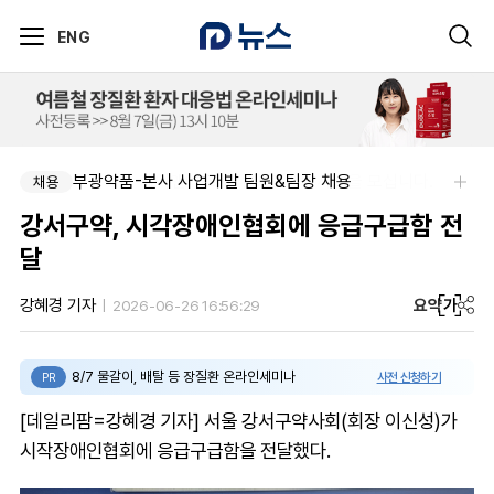
ENG
부광약품-본사 사업개발 팀원&팀장 채용
채용
강서구약, 시각장애인협회에 응급구급함 전
달
요약
가
강혜경 기자
2026-06-26 16:56:29
8/7 물갈이, 배탈 등 장질환 온라인세미나
사전 신청하기
PR
[데일리팜=강혜경 기자] 서울 강서구약사회(회장 이신성)가
시작장애인협회에 응급구급함을 전달했다.