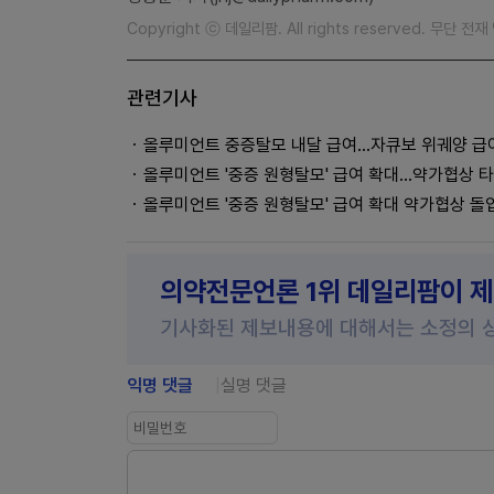
Copyright ⓒ 데일리팜. All rights reserved. 무단 전
관련기사
올루미언트 중증탈모 내달 급여...자큐보 위궤양 
올루미언트 '중증 원형탈모' 급여 확대...약가협상 
올루미언트 '중증 원형탈모' 급여 확대 약가협상 돌
의약전문언론 1위 데일리팜이 
기사화된 제보내용에 대해서는 소정의 
익명 댓글
실명 댓글