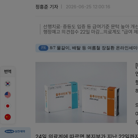
정흥준 기자
2026-06-25 12:00:16
선행치료· 중등도 입증 등 급여기준 문턱 높아 개
행정예고 의견접수 22일 마감...의료계도 "급여 
PR
8/7 물갈이, 배탈 등 여름철 장질환 온라인세
번역
24일 의료계에 따르면 복지부가 지난 22일