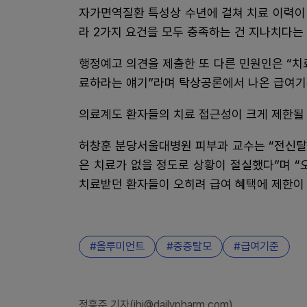
자가면역질환 특성상 수년에 걸쳐 치료 이력이
라 2가지 요건을 모두 충족하는 건 지나치다는
행정예고 의견을 제출한 또 다른 민원인은 “치
료하라는 얘기”라며 탁상공론에서 나온 급여기
의료계도 환자들의 치료 접근성이 크게 제한될
허창훈 분당서울대병원 피부과 교수는 “전신탈
은 치료가 없을 정도로 상황이 절실했다”며 
치료받던 환자들이 오히려 급여 혜택에 제한이 
올루미언트
중증탈모
급여기준
정흥준 기자(jhj@dailypharm.com)