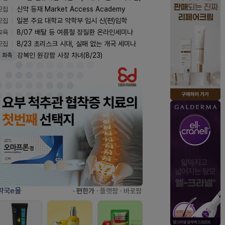
모집
신약 등재 Market Access Academy
모집
일본 주요 대학교 약학부 입시 신(편)입학
교육
8/07 배탈 등 여름철 장질환 온라인세미나
모집
8/23 초리스크 시대, 실패 없는 개국 세미나
강복인 원강팜 사장 차녀(8/23)
화촉
약국e몰
· 편한가
· 플랫팜
· 바로팜