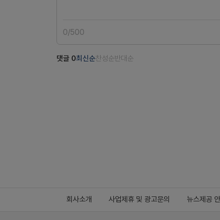
0
/
500
댓글
0
최신순
찬성순
반대순
회사소개
사업제휴 및 광고문의
뉴스제공 