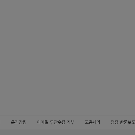
지
윤리강령
이메일 무단수집 거부
고충처리
정정·반론보