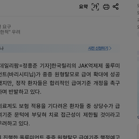
요약
가
선 요구
제한적" 우려
미나
사전 신청하기
[데일리팜=정흥준 기자]한국릴리의 JAK억제제 올루미
언트(바리시티닙)가 중증 원형탈모로 급여 확대에 성공
했지만, 정작 환자들은 합리적인 급여기준 개정을 촉구
하며 반발하고 있다.
의료계도 보험 적용을 기다려온 환자들 중 상당수가 급
여기준 문턱에 부딪혀 치료 접근성이 제한될 것이라고
우려하고 있다.
까지 진행한 올루미언트 중증 원형탈모 급여기준 행정예고