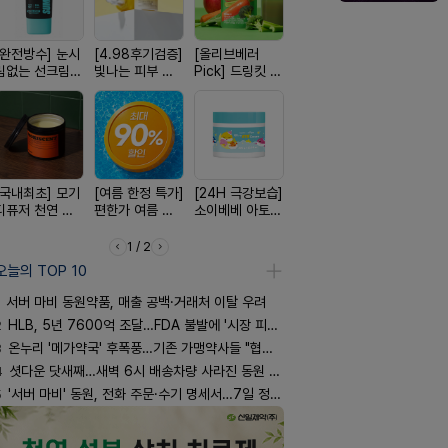
[완전방수] 눈시
[4.98후기검증]
[올리브베러
[약물 0%] 터치
[평점 4.9
림없는 선크림
빛나는 피부 오
Pick] 드링킷 건
훅 벌레독소 흡
선택 근본 
(SPF50+)
브링 세럼
강음료
인기
션, 솔티스
[국내최초] 모기
[여름 한정 특가]
[24H 극강보습]
[구취 96% 제
[쿠팡 완판]
디퓨저 천연 계
편한가 여름 쿨
소이베베 아토
거] 씹는 고체 가
생 아르기닌
피 모키센트 디
세일! (여름 필수
크림
글
너지 젤리
퓨저
템 싹쓰리)
1 / 2
오늘의 TOP 10
서버 마비 동원약품, 매출 공백·거래처 이탈 우려
2
HLB, 5년 7600억 조달…FDA 불발에 '시장 피로감'
3
온누리 '메가약국' 후폭풍…기존 가맹약사들 "협의체 만들자"
4
셧다운 닷새째…새벽 6시 배송차량 사라진 동원 물류센터
5
'서버 마비' 동원, 전화 주문·수기 명세서…7일 정상화 되나