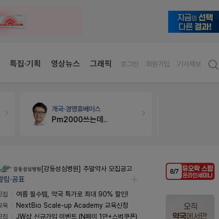
특집·기획
영상뉴스
그래픽
로그인
회원가입
기사제보
약국세무
미래 세무법인
약국대출
메
경단녀요건중 근로스득원천징수액
[강동성심병원] 주말약사 모집공고
알림·공표
모집
여름 필수템, 약국 특가로 최대 90% 할인!
교육
NextBio Scale-up Academy 교육신청
모집
JW샵 신규가입 이벤트 (N페이 1만+스벅쿠폰)