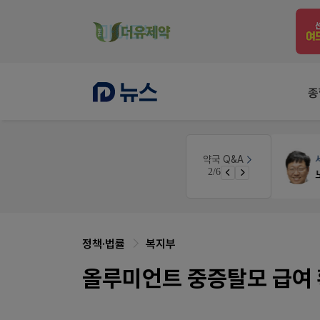
종
 디자인
세무·노무
팜텍스
약국 Q&A
3/6
노동자의 날 수당계산은 어떻게 되나요
정책·법률
복지부
올루미언트 중증탈모 급여 