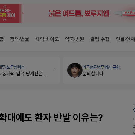
합
정책·법률
제약·바이오
약국·병원
칼럼·수첩
인물·연재
약국법률
법무법인 규원
개국·경영
휴베이스
문의합니다
Pm2000쓰는데..
확대에도 환자 반발 이유는?