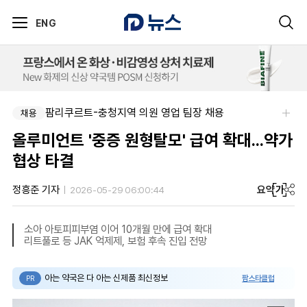
ENG
팜리쿠르트-충청지역 의원 영업 팀장 채용
채용
올루미언트 '중증 원형탈모' 급여 확대...약가
협상 타결
요약
가
정흥준 기자
2026-05-29 06:00:44
소아 아토피피부염 이어 10개월 만에 급여 확대
리트풀로 등 JAK 억제제, 보험 후속 진입 전망
아는 약국은 다 아는 신제품 최신정보
팜스타클럽
PR