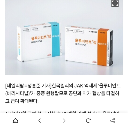
[데일리팜=정흥준 기자]한국릴리의 JAK 억제제 '올루미언트
(바리시티닙)'가 중증 원형탈모로 공단과 약가 협상을 타결하
고 급여 확대된다.
재작년 9월 급여 확대 신청 후 20개월 만에 성과다. 올루미언
트는 류마티스 관절염과 소아 아토피피부염에 이어 급여 적응