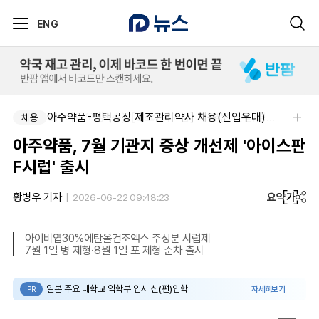
ENG
아주약품-평택공장 제조관리약사 채용(신입우대)
SK 바이오팜 (주)-[SK바이오팜] 각 부문 신입/경력 구성원 영입
채용
채용
아주약품, 7월 기관지 증상 개선제 '아이스판
F시럽' 출시
요약
가
황병우 기자
2026-06-22 09:48:23
아이비엽30%에탄올건조엑스 주성분 시럽제
7월 1일 병 제형·8월 1일 포 제형 순차 출시
일본 주요 대학교 약학부 입시 신(편)입학
자세히보기
PR