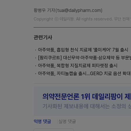
황병우 기자(tuai@dailypharm.com)
Copyright ⓒ 데일리팜. All rights reserved. 무단 전
관련기사
아주약품, 흡입형 천식 치료제 '풀미케어' 7월 출시
[팜리쿠르트] 대신무약·아주약품·삼오제약 등 부문
아주약품, 복합형 지질치료제 피타렛정 출시
아주약품, 자티놀캡슐 출시…GERD 치료 옵션 확대
의약전문언론 1위 데일리팜이 
기사화된 제보내용에 대해서는 소정의 
익명 댓글
실명 댓글