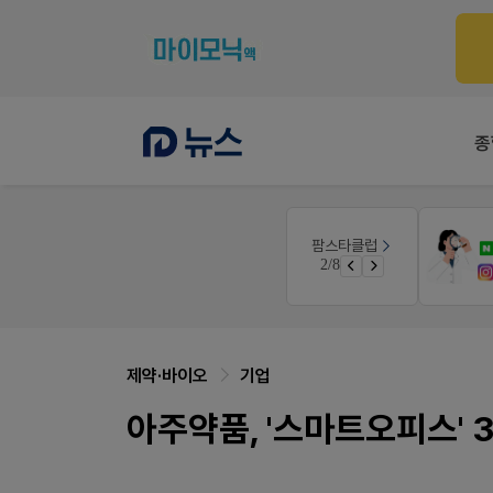
종
팜노트
팜스타클럽
듀오락 스탑과 여름철 장질환 대응법
약국 마케팅 성공사례
3/8
물갈이, 배탈, 설사 환자를 위한 실전 상담&판매 전략
좋아요+의견남기면 쿠폰 증정
제약·바이오
기업
아주약품, '스마트오피스' 