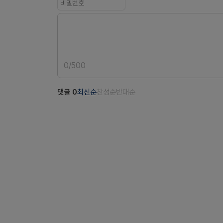
0
/
500
댓글
0
최신순
찬성순
반대순