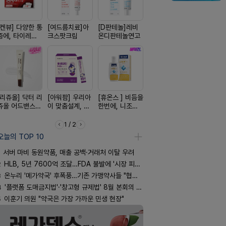
[켄뷰] 다양한 통
[여드름치료]아
[D판테놀]레비
[한독] 붙이는 통
[흉터치료]
증에, 타이레놀
크스팟크림
온디판테놀연고
증 전문가, 케토
리페어겔
정 500mg 10
톱 액티브 플라
정
스타(쿨) 40매
[리쥬올] 닥터 리
[아워팜] 우리아
[휴온스 ] 비듬을
[켄뷰] 오리지널
[알엑스미]
쥬올 어드밴스드
이 맞춤설계, 바
한번에, 니조랄
폼타입, 로게인
스미 리쥬영
PDRN 리쥬비네
로타민 kids 엘
2%액
5%폼에어로졸
트라 PDR
이팅 크림 30ml
더베리맛
60g
10000 딥
1 / 2
어 크림
오늘의 TOP 10
서버 마비 동원약품, 매출 공백·거래처 이탈 우려
2
HLB, 5년 7600억 조달…FDA 불발에 '시장 피로감'
3
온누리 '메가약국' 후폭풍…기존 가맹약사들 "협의체 만들자"
4
'플랫폼 도매금지법'·'창고형 규제법' 8월 본회의 통과 기류
5
이훈기 의원 "약국은 가장 가까운 민생 현장"