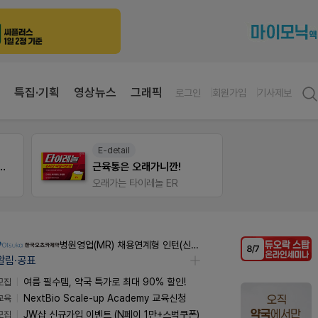
특집·기획
영상뉴스
그래픽
로그인
회원가입
기사제보
약사 전용 온라인몰
팜리
JW SHOP
가입 시 네이버 1만포인트 + 스벅쿠폰
퀴즈 
병원영업(MR) 채용연계형 인턴(신입사원) 모집 공고
알림·공표
모집
여름 필수템, 약국 특가로 최대 90% 할인!
교육
NextBio Scale-up Academy 교육신청
모집
JW샵 신규가입 이벤트 (N페이 1만+스벅쿠폰)