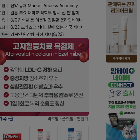
모집
신약 등재 Market Access Academy
모집
일본 주요 대학교 약학부 입시 신(편)입학
교육
8/07 배탈 등 여름철 장질환 온라인세미나
모집
8/23 초리스크 시대, 실패 없는 개국 세미나
강복인 원강팜 사장 차녀(8/23)
화촉
약국e몰
· 바로팜
· 플랫팜
· 편한가