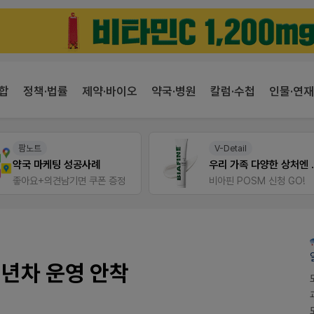
합
정책·법률
제약·바이오
약국·병원
칼럼·수첩
인물·연재
V-Detail
E-detail
우리 가족 다양한 상처엔 비아핀!
근육통은 오래가니깐!
비아핀 POSM 신청 GO!
오래가는 타이레놀 ER
3년차 운영 안착