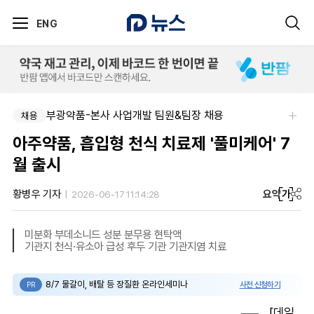
ENG
부광약품-본사 사업개발 팀원&팀장 채용
채용
아주약품, 흡입형 천식 치료제 '풀미케어' 7
월 출시
요약
가
황병우 기자
2026-06-17 11:14:28
미분화 부데소니드 성분 분무용 현탁액
기관지 천식·유소아 급성 후두 기관 기관지염 치료
8/7 물갈이, 배탈 등 장질환 온라인세미나
사전 신청하기
PR
[데일