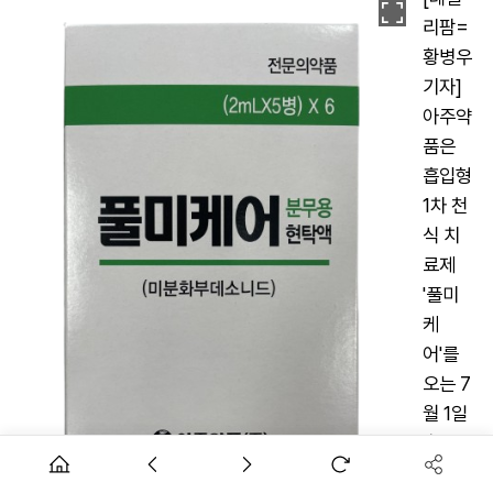
리팜=
황병우
기자]
아주약
품은
흡입형
1차 천
식 치
료제
'풀미
케
어'를
오는 7
월 1일
출시한
다고