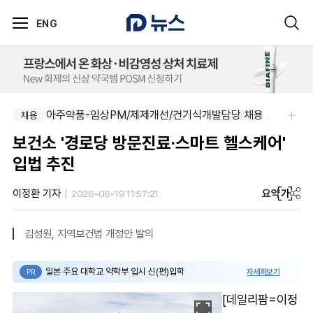
ENG
아주약품-임상PM/제제개선/건기식개발담당 채용
SK 바이오팜 (주)-[SK바이오팜] 각 부문 신입/경력 구성원 영입
채용
채용
보건소 '경로당 방문진료·스마트 헬스케어'
입법 추진
요약
가
이정환 기자
2026-06-19 11:57:21
김성원, 지역보건법 개정안 발의
일본 주요 대학교 약학부 입시 신(편)입학
자세히보기
PR
[데일리팜=이정