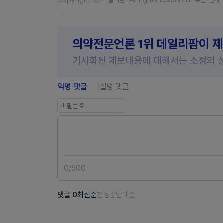
의약전문언론 1위 데일리팜이 
기사화된 제보내용에 대해서는 소정의 
익명 댓글
실명 댓글
0
/
500
댓글
0
최신순
찬성순
반대순