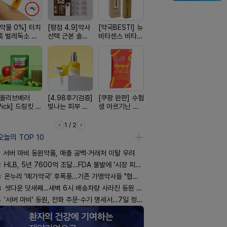
[약물 0%] 터치
[평점 4.9]약사
[약국BEST!] 뉴
[100% 천연옥]
[국내최초]
훅 벌레독소 흡
선택 근본 솔루
비타센스 비타민
멜팅 하트 괄사
디퓨저 천연
인기
션, 솔티스
흡입기
마사지기
피 모키센트
퓨저
[올리브베러
[4.98후기검증]
[쿠팡 완판] 수험
[구취 96% 제
[여름 한정 
Pick] 드링킷 건
빛나는 피부 오
생 아르기닌 에
거] 씹는 고체 가
편한가 여름
강음료
브링 세럼
너지 젤리
글
세일! (여름
템 싹쓰리)
1 / 2
오늘의 TOP 10
서버 마비 동원약품, 매출 공백·거래처 이탈 우려
2
HLB, 5년 7600억 조달…FDA 불발에 '시장 피로감'
3
온누리 '메가약국' 후폭풍…기존 가맹약사들 "협의체 만들자"
4
셧다운 닷새째…새벽 6시 배송차량 사라진 동원 물류센터
5
'서버 마비' 동원, 전화 주문·수기 명세서…7일 정상화 되나