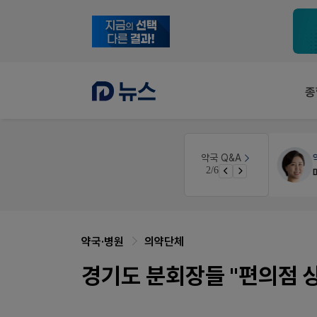
종
약국인테리어
생각자국 디자인
약국 Q&A
3/6
약국 개국 대출 어떻게 받아야할지 어렵습니다
매대 높이
약국·병원
의약단체
경기도 분회장들 "편의점 