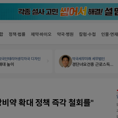
합
정책·법률
제약·바이오
약국·병원
칼럼·수첩
인물·연재
약국세무
미래 세무법인
세무·노무
팜텍스
경단녀요건중 근로스득원천징수액
노동자의 날 수당계산은 어떻게 되나요
상비약 확대 정책 즉각 철회를"