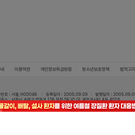
안내
이용약관
개인정보취급방침
청소년보호정책
법적고
번호 : 서울,아00048
등록일자 : 2005.09.09
발행일자 : 2005.09.0
주소 : 서울시 송파구 법원로 128 문정 SK V1 GL 메트로시티 A동 401호
 : 02-3473-0833
팩스 : 02-3434-0169
Mail :
dailypharm@dail
리팜의 모든 콘텐츠(기사)를 무단 사용하는 것은 저작권법에 저촉되며, 법적 제재를
pyright © Dailypharm1999-2026,All rights reserved.