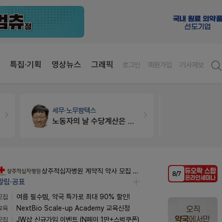
특집·기획
영상뉴스
그래픽
로그인
회원가입
기사제보
개국·경영
휴베이스
약국법률
법
Pm2000쓰는데..
문의합니
상주적십자병원 계약직 약사 모집 공고
알림·공표
모집
여름 필수템, 약국 특가로 최대 90% 할인!
교육
NextBio Scale-up Academy 교육신청
모집
JW샵 신규가입 이벤트 (N페이 1만+스벅쿠폰)