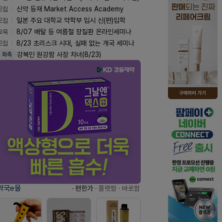
모집
신약 등재 Market Access Academy
모집
일본 주요 대학교 약학부 입시 신(편)입학
교육
8/07 배탈 등 여름철 장질환 온라인세미나
모집
8/23 초리스크 시대, 실패 없는 개국 세미나
강복인 원강팜 사장 차녀(8/23)
화촉
약국e몰
· 편한가
· 플랫팜
· 바로팜