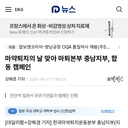
ENG
알보젠코리아-향남공장 OQA 품질약사 채용(주5일/파트타임 가능)
채용
마약퇴치의 날 맞아 마퇴본부 충남지부, 합
동 캠페인
요약
가
강혜경 기자
2026-06-17 17:55:23
천안역 일원서 유관기관들과 캠페인 진행
일본 주요 대학교 약학부 입시 신(편)입학
자세히보기
PR
[데일리팜=강혜경 기자] 한국마약퇴치운동본부 충남지부(지