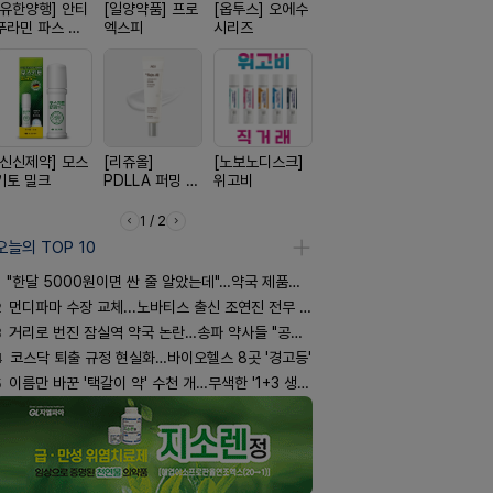
[유한양행] 안티
[일양약품] 프로
[옵투스] 오에수
[종근당] 브레이
[일양약품]
푸라민 파스 시
엑스피
시리즈
닝캡슐
도담 시리즈
리즈
[신신제약] 모스
[리쥬올]
[노보노디스크]
[신신제약] 아렉
[삼진제약]
키토 밀크
PDLLA 퍼밍 크
위고비
스마일드
핏 시리즈
림 30ml
1 / 2
오늘의 TOP 10
"한달 5000원이면 싼 줄 알았는데"…약국 제품과 비교해보니
2
먼디파마 수장 교체...노바티스 출신 조연진 전무 내정
3
거리로 번진 잠실역 약국 논란…송파 약사들 "공공성 훼손"
4
코스닥 퇴출 규정 현실화…바이오헬스 8곳 '경고등'
5
이름만 바꾼 '택갈이 약' 수천 개…무색한 '1+3 생동'