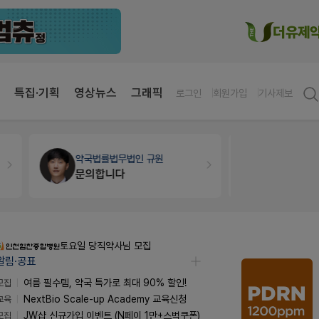
특집·기획
영상뉴스
그래픽
로그인
회원가입
기사제보
약국법률
법무법인 규원
개국·경영
문의합니다
Pm2000
토요일 당직약사님 모집
알림·공표
모집
여름 필수템, 약국 특가로 최대 90% 할인!
교육
NextBio Scale-up Academy 교육신청
모집
JW샵 신규가입 이벤트 (N페이 1만+스벅쿠폰)