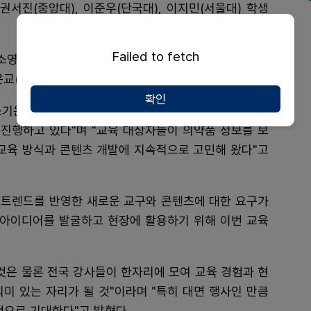
 권서진(중앙대), 이준우(단국대), 이지민(서울대) 학생
Failed to fetch
소영(경상대), 박요한(전북대), 안재철(강원대), 이묘진
장은교(중앙대), 정승환(고려대) 학생이 수상했다.
확인
쓰기운동본부는 유치원생부터 노인, 요양보호사까지 다
진행하고 있다"며 "교육 대상자들이 의약품 정보를 보
 교육 방식과 콘텐츠 개발에 지속적으로 고민해 왔다"고
육 트렌드를 반영한 새로운 교구와 콘텐츠에 대한 요구가
 아이디어를 발굴하고 현장에 활용하기 위해 이번 교육
것은 물론 전국 강사들이 한자리에 모여 교육 경험과 현
미 있는 자리가 될 것"이라며 "특히 대면 행사인 만큼
것으로 기대한다"고 밝혔다.