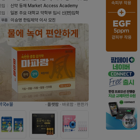
모집
신약 등재 Market Access Academy
모집
일본 주요 대학교 약학부 입시 신(편)입학
이승영 한림제약 이사 모친
부음
약국e몰
· 플랫팜
· 바로팜
· 편한가