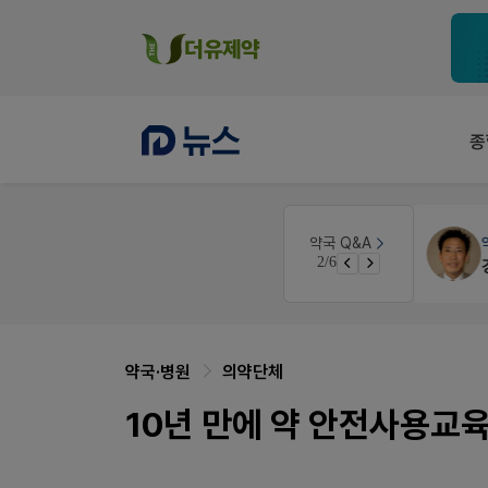
종
약국인테리어
생각자국 디자인
약국 Q&A
3/6
매대 높이
약국·병원
의약단체
10년 만에 약 안전사용교