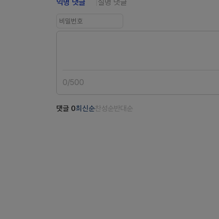
익명 댓글
실명 댓글
0
/
500
댓글
0
최신순
찬성순
반대순