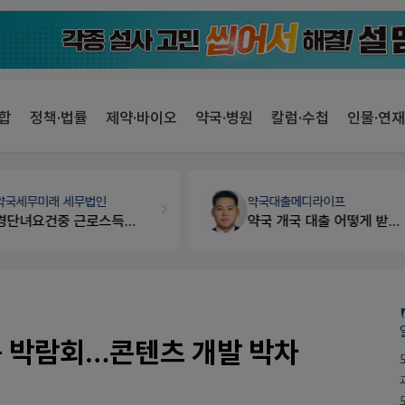
합
정책·법률
제약·바이오
약국·병원
칼럼·수첩
인물·연재
약국세무
미래 세무법인
약국대출
메디라이프
경단녀요건중 근로스득원천징수액
약국 개국 대출 어떻게 받아야할지 어렵습니다
육 박람회…콘텐츠 개발 박차