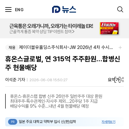
ENG
제이더블유홀딩스주식회사-JW 2026년 4차 수시채용
채용
휴온스글로벌, 연 315억 주주환원…합병신
주 현물배당
요약
가
이석준 기자
2026-06-08 15:50:27
휴온스·휴온스랩 합병 신주 26만주 일반주주 대상 환원
최대주주·특수관계인·자사주 제외…20주당 1주 지급
배당수익률 9% 수준…내년 4월 현물배당 예정
일본 주요 대학교 약학부 입시 신(편)입학
자세히보기
PR